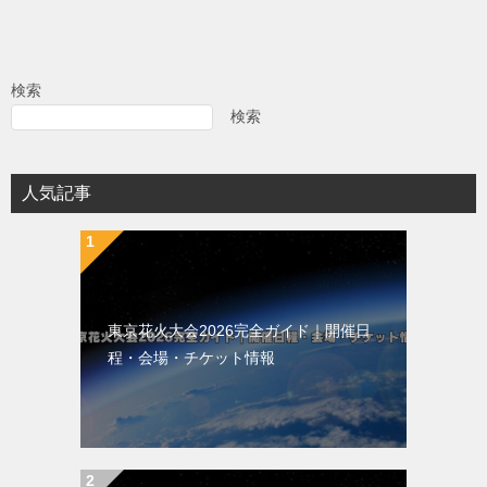
稿
ナ
ビ
検索
ゲ
検索
ー
シ
人気記事
ョ
ン
東京花火大会2026完全ガイド｜開催日
程・会場・チケット情報