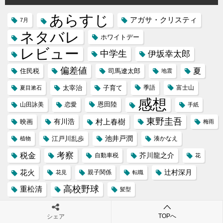
あらすじ
アガサ・クリスティ
7月
ネタバレ
ホワイトデー
レビュー
中学生
伊坂幸太郎
偏差値
夏
住民税
司馬遼太郎
地震
太宰治
子育て
季語
富士山
夏目漱石
感想
恩田陸
山田詠美
恋愛
手紙
東野圭吾
村上春樹
映画
有川浩
梅雨
池井戸潤
江戸川乱歩
植物
湊かなえ
税金
考察
芥川龍之介
自動車税
花
花火
辻村深月
花見
親子関係
転職
高校野球
重松清
髪型
TOPへ
シェア