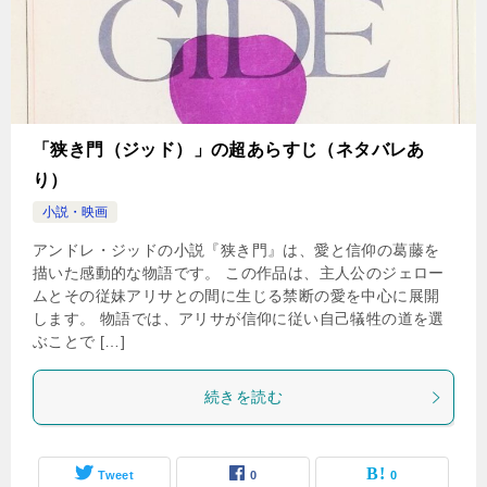
「狭き門（ジッド）」の超あらすじ（ネタバレあ
り）
小説・映画
アンドレ・ジッドの小説『狭き門』は、愛と信仰の葛藤を
描いた感動的な物語です。 この作品は、主人公のジェロー
ムとその従妹アリサとの間に生じる禁断の愛を中心に展開
します。 物語では、アリサが信仰に従い自己犠牲の道を選
ぶことで […]
続きを読む
Tweet
0
0