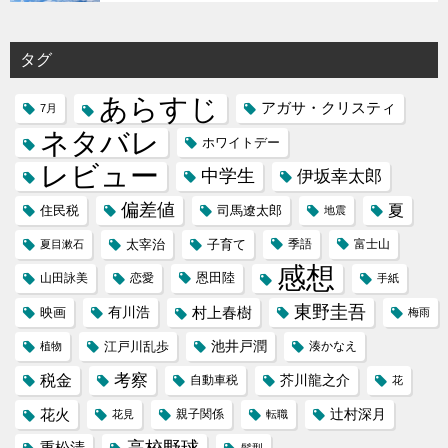
タグ
あらすじ
アガサ・クリスティ
7月
ネタバレ
ホワイトデー
レビュー
中学生
伊坂幸太郎
偏差値
夏
住民税
司馬遼太郎
地震
太宰治
子育て
季語
富士山
夏目漱石
感想
恩田陸
山田詠美
恋愛
手紙
東野圭吾
村上春樹
映画
有川浩
梅雨
池井戸潤
江戸川乱歩
植物
湊かなえ
税金
考察
芥川龍之介
自動車税
花
花火
辻村深月
花見
親子関係
転職
高校野球
重松清
髪型