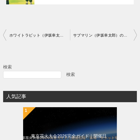
投
ホワイトラビット（伊坂幸太郎）の超あらすじとネタバレ
サブマリン（伊坂幸太郎）の超あらすじとネタバレ
稿
ナ
ビ
検索
ゲ
検索
ー
シ
人気記事
ョ
ン
東京花火大会2026完全ガイド｜開催日