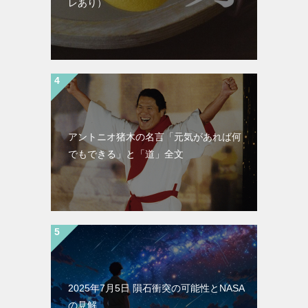
レあり）
アントニオ猪木の名言「元気があれば何
でもできる」と「道」全文
2025年7月5日 隕石衝突の可能性とNASA
の見解