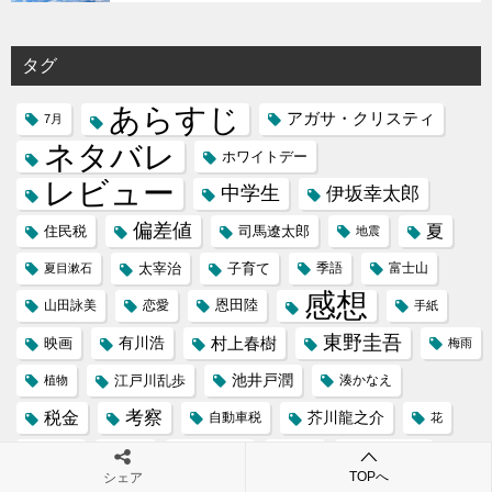
タグ
あらすじ
アガサ・クリスティ
7月
ネタバレ
ホワイトデー
レビュー
中学生
伊坂幸太郎
偏差値
夏
住民税
司馬遼太郎
地震
太宰治
子育て
季語
富士山
夏目漱石
感想
恩田陸
山田詠美
恋愛
手紙
東野圭吾
村上春樹
映画
有川浩
梅雨
池井戸潤
江戸川乱歩
植物
湊かなえ
税金
考察
芥川龍之介
自動車税
花
花火
辻村深月
花見
親子関係
転職
TOPへ
シェア