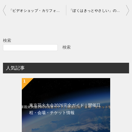
投
「ビデオショップ・カリフォルニア」の超あらすじ（ネタバレあり）
「ぼくはきっとやさしい」の超あらすじ（ネタバレ）
稿
ナ
ビ
検索
ゲ
検索
ー
シ
人気記事
ョ
ン
東京花火大会2026完全ガイド｜開催日
程・会場・チケット情報