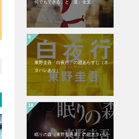
何でもできる」と「道」全文
東野圭吾「白夜行」の超あらすじ（ネ
タバレあり）
眠りの森（東野圭吾著）の超ネタバレ