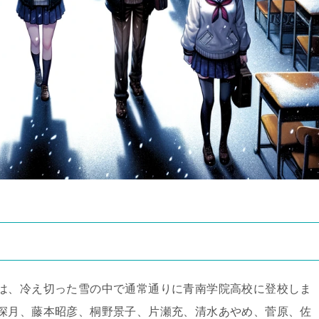
は、冷え切った雪の中で通常通りに青南学院高校に登校しま
深月、藤本昭彦、桐野景子、片瀬充、清水あやめ、菅原、佐