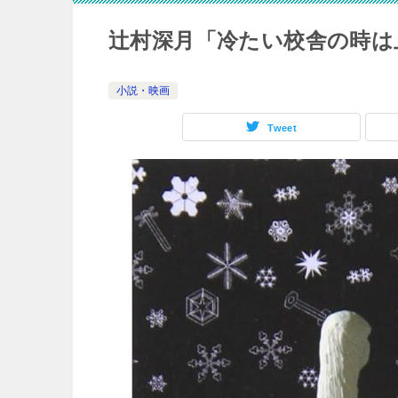
辻村深月「冷たい校舎の時は
小説・映画
Tweet