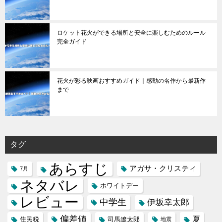
ロケット花火ができる場所と安全に楽しむためのルール
完全ガイド
花火が彩る映画おすすめガイド｜感動の名作から最新作
まで
タグ
あらすじ
アガサ・クリスティ
7月
ネタバレ
ホワイトデー
レビュー
中学生
伊坂幸太郎
偏差値
夏
住民税
司馬遼太郎
地震