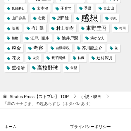
太宰治
子育て
季語
富士山
夏目漱石
感想
恩田陸
山田詠美
恋愛
手紙
東野圭吾
村上春樹
映画
有川浩
梅雨
池井戸潤
江戸川乱歩
植物
湊かなえ
税金
考察
芥川龍之介
自動車税
花
花火
辻村深月
花見
親子関係
転職
高校野球
重松清
髪型
Stratos Press【ストプレ】
TOP
小説・映画
「星の王子さま」の超あらすじ（ネタバレあり）
ホーム
プライバシーポリシー