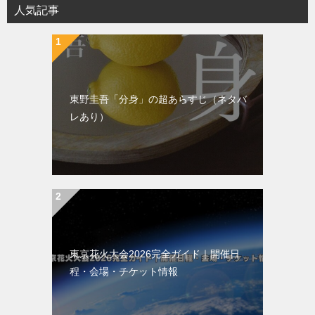
シ
人気記事
ョ
ン
東野圭吾「分身」の超あらすじ（ネタバ
レあり）
東京花火大会2026完全ガイド｜開催日
程・会場・チケット情報