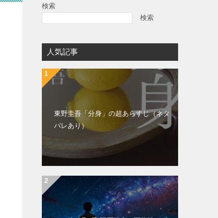
検索
検索
人気記事
東野圭吾「分身」の超あらすじ（ネタ
バレあり）