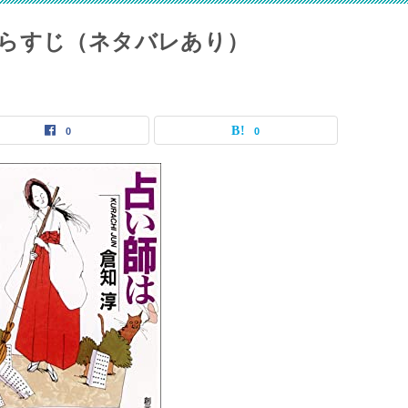
らすじ（ネタバレあり）
0
0