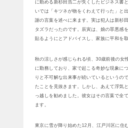
に勤める新杉田浩二が失くしたビジネス書
いでは「キツネが物をくわえて行った」と出
謝の言葉を述べに来ます。実は犯人は新杉
タズラだったのです。辰寅は、娘の罪悪感
貼るようにとアドバイスし、家族に平和を
秋の涼しさが感じられる頃、30歳前後の女
に勤務しており、家で起こる奇妙な現象に
りと不可解な出来事が続いているというの
たことを見抜きます。しかし、あえて浮気
っ越しを勧めました。彼女はその言葉で全
ます。
東京に雪が降り始めた12月、江戸川区に住