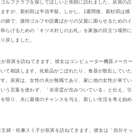
とゴルフクラブを探してほしいと依頼に訪れました。辰寅の占
ますが、新杉田は半信半疑。しかし、1週間後、新杉田は感
田の娘で、接待ゴルフや読書ばかりの父親に困らせるためのイ
を和らげるための「キツネ封じのお札」を家族の目立つ場所に
取り戻しました。
性が辰寅を訪ねてきます。彼女はコンピューター機器メーカー
ついて相談します。化粧品がこぼれたり、食器が散乱していた
です。辰寅は、女性の夫が無職であり、家に他の女性が来てい
という言葉を使わず、「水溶霊が住みついている」と伝え、引
てを悟り、夫に最後のチャンスを与え、新しい生活を考え始め
む主婦・松兼スミ子が辰寅を訪ねてきます。彼女は「自分そっ