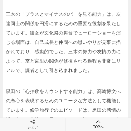
三木の「プラスとマイナスのバーを見る能力」は、友
達同士の関係を円滑にするための重要な役割を果たし
ています。彼女が文化祭の舞台でヒーローショーを演
じる場面は、自己成長と仲間への思いやりが見事に描
かれており、感動的でした。三木の努力や友情の力に
よって、京と宮里の関係が修復される過程も非常にリ
アルで、読者として引き込まれました。
黒田の「心拍数をカウントする能力」は、高崎博文へ
の恋心を表現するためのユニークな方法として機能し
ています。修学旅行でのエピソードは、黒田の感情の
揺れ動きや高崎への思いがリアルに描かれており、彼
TOPへ
シェア
女の成長とともに友情の深まりも感じられました。特