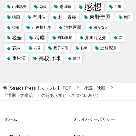
感想
恩田陸
山田詠美
恋愛
手紙
東野圭吾
村上春樹
映画
有川浩
梅雨
池井戸潤
江戸川乱歩
植物
湊かなえ
税金
考察
芥川龍之介
自動車税
花
花火
辻村深月
花見
親子関係
転職
高校野球
重松清
髪型
Stratos Press【ストプレ】
TOP
小説・映画
「惜別（太宰治）」の超あらすじ（ネタバレあり）
ホーム
プライバシーポリシー