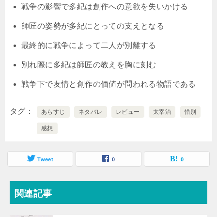
戦争の影響で多紀は創作への意欲を失いかける
師匠の姿勢が多紀にとっての支えとなる
最終的に戦争によって二人が別離する
別れ際に多紀は師匠の教えを胸に刻む
戦争下で友情と創作の価値が問われる物語である
タグ
あらすじ
ネタバレ
レビュー
太宰治
惜別
感想
Tweet
0
0
関連記事