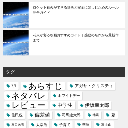
ロケット花火ができる場所と安全に楽しむためのルール
完全ガイド
花火が彩る映画おすすめガイド｜感動の名作から最新作
まで
タグ
あらすじ
アガサ・クリスティ
7月
ネタバレ
ホワイトデー
レビュー
中学生
伊坂幸太郎
偏差値
夏
住民税
司馬遼太郎
地震
太宰治
子育て
季語
富士山
夏目漱石