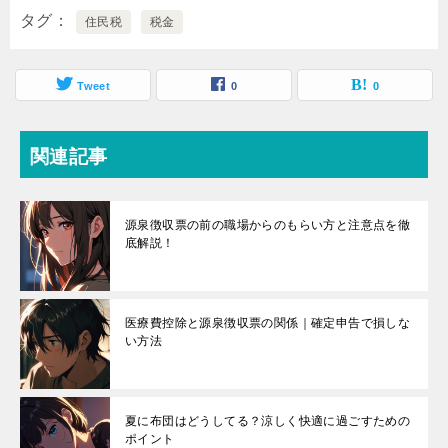
タグ
住民税
税金
Tweet
0
0
関連記事
源泉徴収票の前の職場からのもらい方と注意点を徹
底解説！
医療費控除と源泉徴収票の関係｜確定申告で損しな
い方法
夏に布団はどうしてる？涼しく快適に過ごすための
ポイント