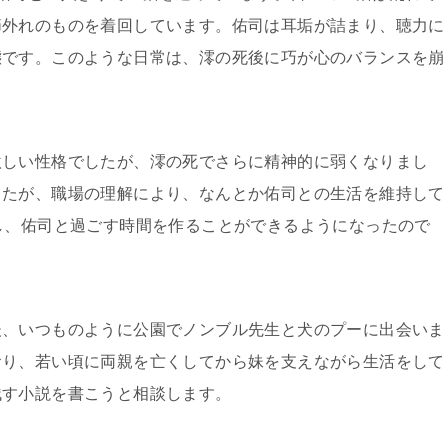
節外れのものを着回しています。佑司は耳垢が詰まり、聴力に
態です。このような日常は、澪の死後に巧が心のバランスを崩
激しい性格でしたが、澪の死でさらに精神的に弱くなりまし
したが、職場の理解により、なんとか佑司との生活を維持して
し、佑司と過ごす時間を作ることができるようになったので
後、いつものように公園でノンブル先生と犬のプーに出会いま
おり、若い頃に両親を亡くしてから妹を支えながら生活をして
残す小説を書こうと相談します。