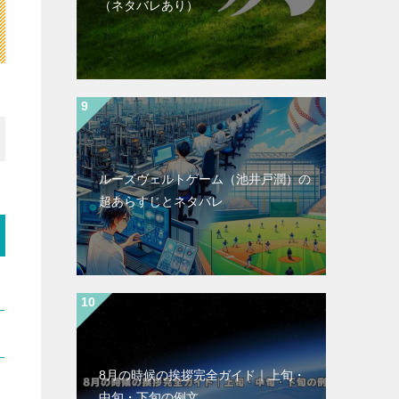
（ネタバレあり）
ルーズヴェルトゲーム（池井戸潤）の
超あらすじとネタバレ
8月の時候の挨拶完全ガイド｜上旬・
中旬・下旬の例文