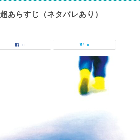
の超あらすじ（ネタバレあり）
0
0