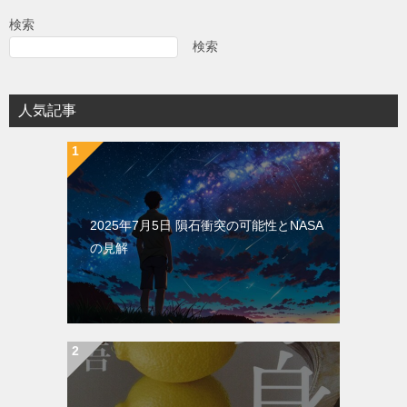
ビ
検索
ゲ
検索
ー
シ
人気記事
ョ
ン
2025年7月5日 隕石衝突の可能性とNASA
の見解