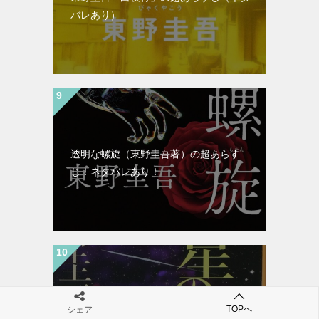
バレあり）
透明な螺旋（東野圭吾著）の超あらす
じ！ネタバレあり！
TOPへ
東野圭吾「流星の絆」の超あらすじ（ネ
シェア