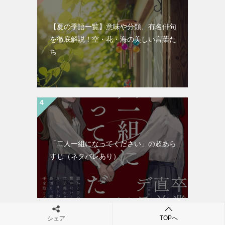
【夏の季語一覧】意味や分類、有名俳句
を徹底解説！空・花・海の美しい言葉た
ち
「二人一組になってください」の超あら
すじ（ネタバレあり）
TOPへ
シェア