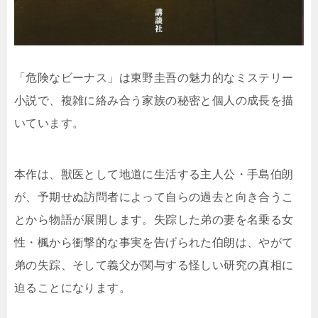
「危険なビーナス」は東野圭吾の魅力的なミステリー
小説で、複雑に絡み合う家族の秘密と個人の成長を描
いています。
本作は、獣医として地道に生活する主人公・手島伯朗
が、予期せぬ訪問者によって自らの過去と向き合うこ
とから物語が展開します。失踪した弟の妻を名乗る女
性・楓から衝撃的な事実を告げられた伯朗は、やがて
弟の失踪、そして義父が関与する怪しい研究の真相に
迫ることになります。