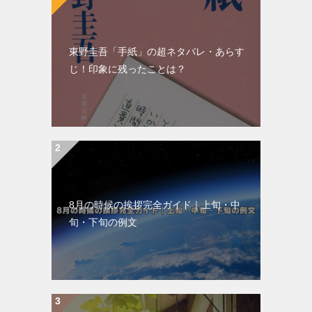
ン
東野圭吾「手紙」の超ネタバレ・あらす
じ！印象に残ったことは？
8月の時候の挨拶完全ガイド｜上旬・中
旬・下旬の例文