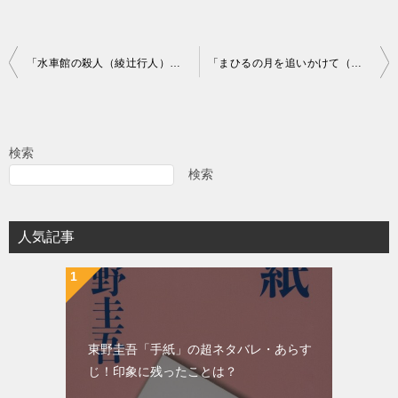
投
「水車館の殺人（綾辻行人）」の超あらすじ（ネタバレあり）
「まひるの月を追いかけて（恩田陸）」の超あらすじ（ネタバレ）
稿
ナ
ビ
検索
ゲ
検索
ー
シ
人気記事
ョ
ン
東野圭吾「手紙」の超ネタバレ・あらす
じ！印象に残ったことは？