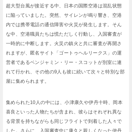
超大型台風が接近する中、日本の国際空港は混乱状態
に陥っていました。突然、サイレンが鳴り響き、空港
内では携帯電話の通信障害や火災が発生します。そん
な中、空港職員たちは慌ただしく行動し、入国審査が
一時的に中断します。火災の鎮火と共に審査が再開さ
れますが、匿名サイト「ゴートゥヘルリークス」の運
営者であるベンジャミン・リー・スコットが別室に連
れて行かれ、その他の9人も彼に続いて次々と特別な部
屋に集められます。
集められた10人の中には、小津康久や伊丹十時、岡本
喜良といった人物たちが含まれ、彼らはそれぞれ異な
る背景を持ちながらも同じフライトで到着した人々で
した。さらに、入国審査中に康久と親しくなった伊丹