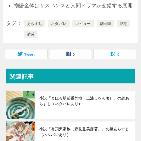
物語全体はサスペンスと人間ドラマが交錯する展開
タグ
あらすじ
ネタバレ
レビュー
恩田陸
感想
消滅
Tweet
0
0
関連記事
小説「まほろ駅前番外地（三浦しをん著）」の超あ
らすじ（ネタバレあり）
小説「有頂天家族（森見登美彦著）」の超あらすじ
（ネタバレあり）