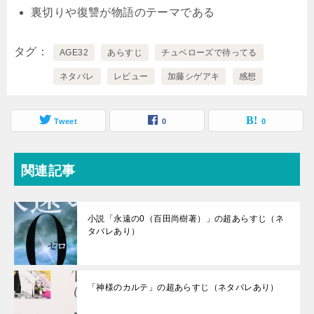
裏切りや復讐が物語のテーマである
タグ
AGE32
あらすじ
チュベローズで待ってる
ネタバレ
レビュー
加藤シゲアキ
感想
Tweet
0
0
関連記事
小説「永遠の0（百田尚樹著）」の超あらすじ（ネ
タバレあり）
「神様のカルテ」の超あらすじ（ネタバレあり）