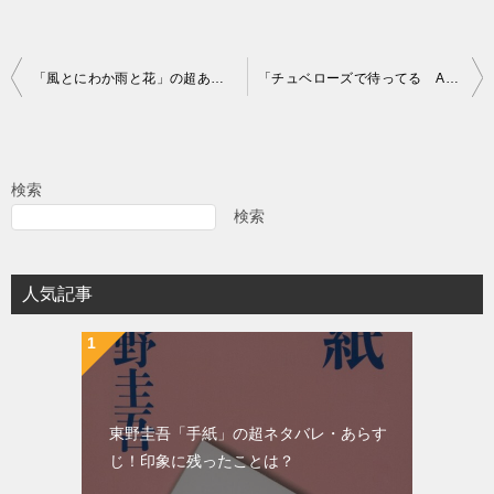
投
「風とにわか雨と花」の超あらすじ（ネタバレあり）
「チュベローズで待ってる AGE22」の超あらすじ（ネタバレあり）
稿
ナ
ビ
検索
ゲ
検索
ー
シ
人気記事
ョ
ン
東野圭吾「手紙」の超ネタバレ・あらす
じ！印象に残ったことは？