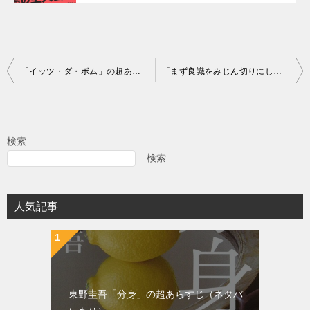
投
「イッツ・ダ・ボム」の超あらすじ（ネタバレあり）
「まず良識をみじん切りにします」の超あらすじ（ネタバレあり）
稿
ナ
ビ
検索
ゲ
検索
ー
シ
人気記事
ョ
ン
東野圭吾「分身」の超あらすじ（ネタバ