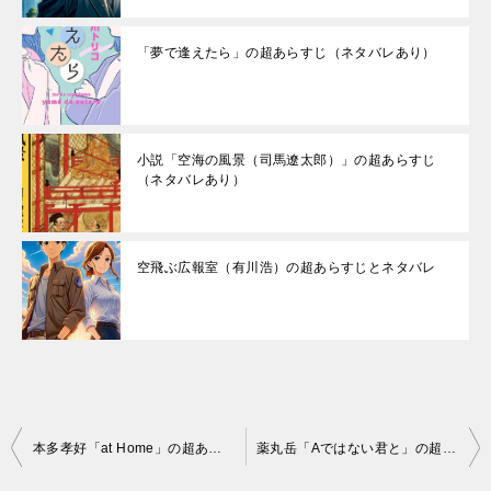
「夢で逢えたら」の超あらすじ（ネタバレあり）
小説「空海の風景（司馬遼太郎）」の超あらすじ
（ネタバレあり）
空飛ぶ広報室（有川浩）の超あらすじとネタバレ
投
本多孝好「at Home」の超あらすじ（ネタバレあり）
薬丸岳「Aではない君と」の超あらすじ（ネタバレあり）
稿