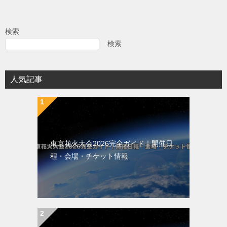
ナ
ビ
検索
ゲ
検索
ー
シ
人気記事
ョ
ン
東京花火大会2026完全ガイド｜開催日
程・会場・チケット情報