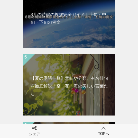
8月の時候の挨拶完全ガイド｜上旬・中
旬・下旬の例文
【夏の季語一覧】意味や分類、有名俳句
を徹底解説！空・花・海の美しい言葉た
ち
TOPへ
シェア