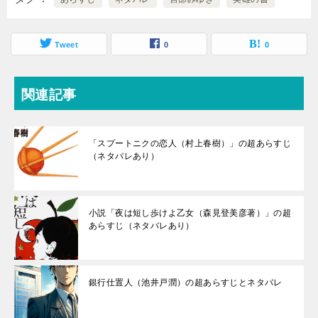
Tweet
0
0
関連記事
「スプートニクの恋人（村上春樹）」の超あらすじ
（ネタバレあり）
小説「夜は短し歩けよ乙女（森見登美彦著）」の超
あらすじ（ネタバレあり）
銀行仕置人（池井戸潤）の超あらすじとネタバレ