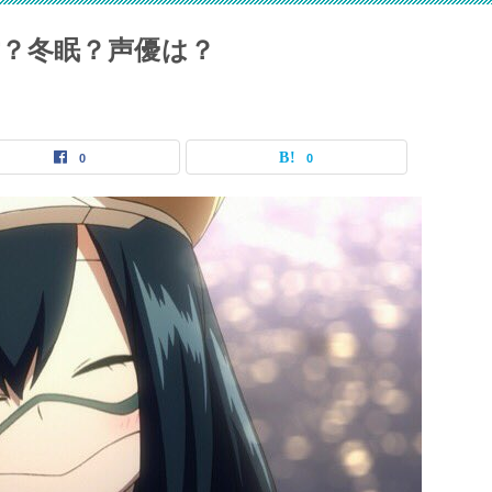
？冬眠？声優は？
0
0