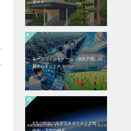
ガイド
ルーズヴェルトゲーム（池井戸潤）の
超あらすじとネタバレ
8月の時候の挨拶完全ガイド｜上旬・
中旬・下旬の例文