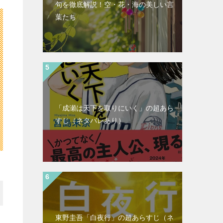
句を徹底解説！空・花・海の美しい言
葉たち
「成瀬は天下を取りにいく」の超あら
すじ（ネタバレあり）
東野圭吾「白夜行」の超あらすじ（ネ