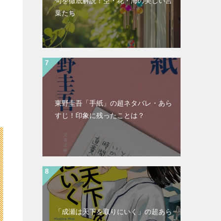
句を徹底解説！空・花・海の美しい言
葉たち
東野圭吾「手紙」の超ネタバレ・あら
すじ！印象に残ったことは？
「成瀬は天下を取りにいく」の超あら