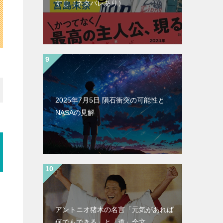
すじ（ネタバレあり）
2025年7月5日 隕石衝突の可能性と
NASAの見解
ン
アントニオ猪木の名言「元気があれば
何でもできる」と「道」全文