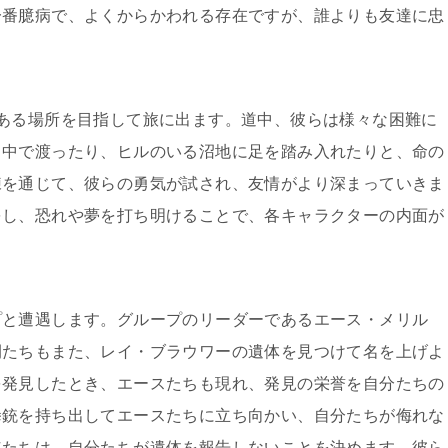
一番臆病で、よくからかわれる存在ですが、誰よりも友達に忠
ある場所を目指して旅に出ます。道中、彼らは様々な困難に
る中で渡ったり、ヒルのいる沼地に足を踏み入れたりと、命の
練を通じて、彼らの勇気が試され、友情がより深まっていきま
をし、恐れや夢を打ち明けることで、各キャラクターの内面が
プと遭遇します。グループのリーダーであるエース・メリル
間たちもまた、レイ・ブラウワーの遺体を見つけて名を上げよ
を発見したとき、エースたちも現れ、発見の栄誉を自分たちの
拳銃を持ち出してエースたちに立ち向かい、自分たちが侮れな
年たちは、自分たちが遺体を報告しないことを決めます。彼ら