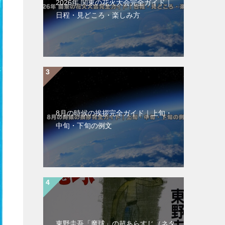
2026年 関東の花火大会完全ガイド｜
日程・見どころ・楽しみ方
8月の時候の挨拶完全ガイド｜上旬・
中旬・下旬の例文
東野圭吾「魔球」の超あらすじ（ネタ