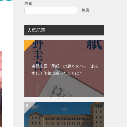
検索
検索
人気記事
東野圭吾「手紙」の超ネタバレ・あら
すじ！印象に残ったことは？