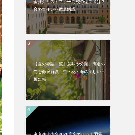
聖隷クリストファー高校の偏差値は？
合格ラインを徹底解説
【夏の季語一覧】意味や分類、有名俳
句を徹底解説！空・花・海の美しい言
葉たち
東京花火大会2026完全ガイド｜開催