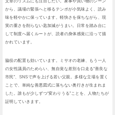
文章のリズムにも注目したい。家事や買い物のシーン
から、議場の緊張へと移るテンポが小気味よく、読み
味を軽やかに保っています。軽快さを保ちながら、現
実の重さを削らない匙加減がうまい。日常を踏み台に
して制度へ届くルートが、読者の身体感覚に沿って描
かれています。
脇役の配置も効いています。ミサオの老練、もう一人
の女性議員のためらい、無自覚な差別を口走る“善良な
市民”、SNSで声を上げる若い父親。多様な立場を置く
ことで、単純な善悪図式に落ちない奥行きが生まれま
した。誰もが少しずつ“変わりうる”ことを、人物たちが
証明していきます。