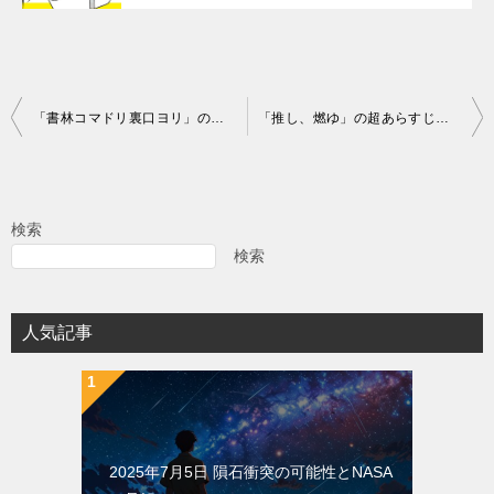
投
「書林コマドリ裏口ヨリ」の超あらすじ（ネタバレあり）
「推し、燃ゆ」の超あらすじ（ネタバレあり）
稿
ナ
ビ
検索
ゲ
検索
ー
シ
人気記事
ョ
ン
2025年7月5日 隕石衝突の可能性とNASA