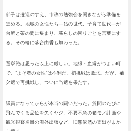
郁子は逡巡のすえ、市政の勉強会を開きながら準備を
進める。地域の女性たち—姑の世代、子育て世代—が
台所と茶の間に集まり、暮らしの困りごとを言葉にす
る。その輪に落合由香も加わった。
選挙戦は思った以上に厳しい。地縁・血縁がつよい町
で、“よそ者の女性”は不利だ。初挑戦は敗北。だが、補
欠選で再挑戦し、ついに当選を果たす。
議員になってからが本当の闘いだった。質問のたびに
飛んでくる品位を欠くヤジ。不要不急の箱モノ計画や
観光視察名目の海外出張など、旧態依然の支出がまか