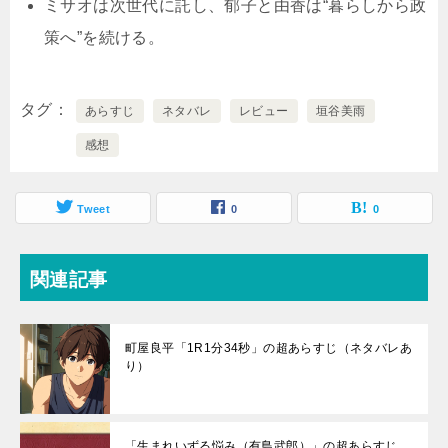
ミサオは次世代に託し、郁子と由香は“暮らしから政
策へ”を続ける。
タグ
あらすじ
ネタバレ
レビュー
垣谷美雨
感想
Tweet
0
0
関連記事
町屋良平「1R1分34秒」の超あらすじ（ネタバレあ
り）
「生まれいずる悩み（有島武郎）」の超あらすじ