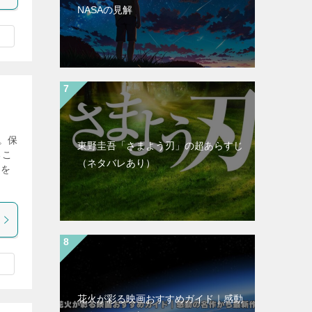
NASAの見解
。保
東野圭吾「さまよう刃」の超あらすじ
るこ
（ネタバレあり）
アを
花火が彩る映画おすすめガイド｜感動