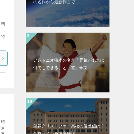
の名作から最新作まで
に晴
干し
る特
アントニオ猪木の名言「元気があれば
何でもできる」と「道」全文
な時
聖隷クリストファー高校の偏差値は？
縮さ
合格ラインを徹底解説