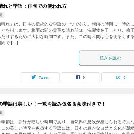
晴れと季語：俳句での使われ方
類
雨晴れ」は、日本の伝統的な季語の一つであり、梅雨の時期に一時的
ことを指します。梅雨の間の貴重な晴れ間は、洗濯物を干したり、梅
ったりするために大切な時間です。また、この晴れ間は心を明るくす
間で […]
続きを読む
Tweet
0
0
の季語は美しい！一覧を読み仮名＆意味付きで！
類
の季節は、新緑が眩しい時期であり、自然界の息吹が感じられる特別
。この美しい時季を象徴する季語には、日本の豊かな自然と文化が凝