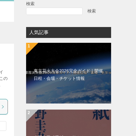
検索
検索
人気記事
東京花火大会2026完全ガイド｜開催
イ
日程・会場・チケット情報
この
に