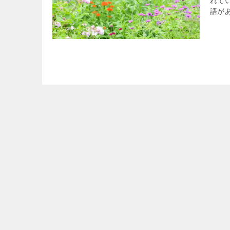
れて
語があ