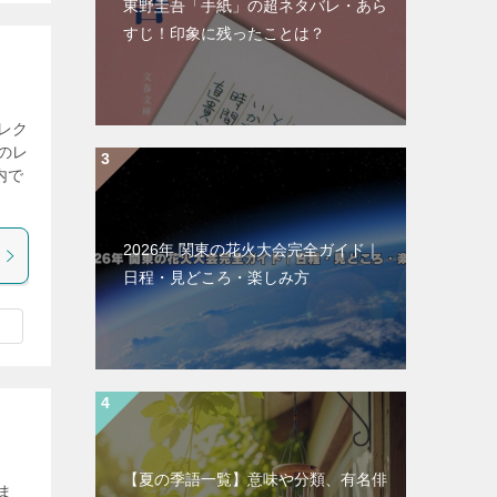
東野圭吾「手紙」の超ネタバレ・あら
すじ！印象に残ったことは？
レク
のレ
内で
2026年 関東の花火大会完全ガイド｜
日程・見どころ・楽しみ方
【夏の季語一覧】意味や分類、有名俳
ま