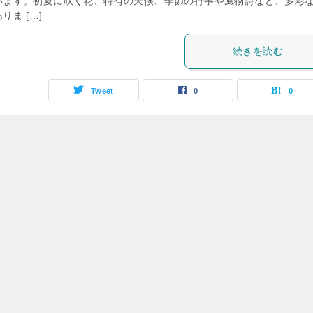
います。初夏に咲く花、特有の天候、季節の行事や風物詩など、多彩
りま […]
続きを読む
Tweet
0
0