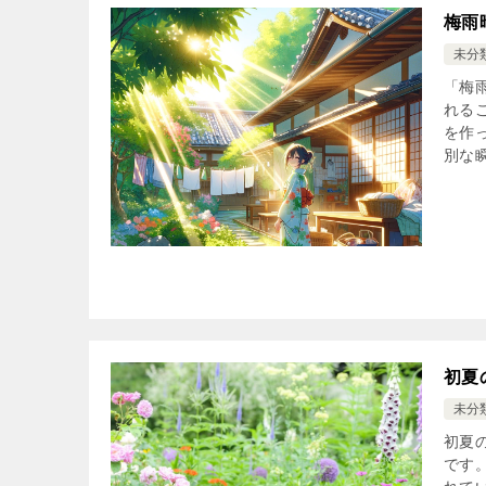
梅雨
未分
「梅
れる
を作
別な瞬
初夏
未分
初夏
です