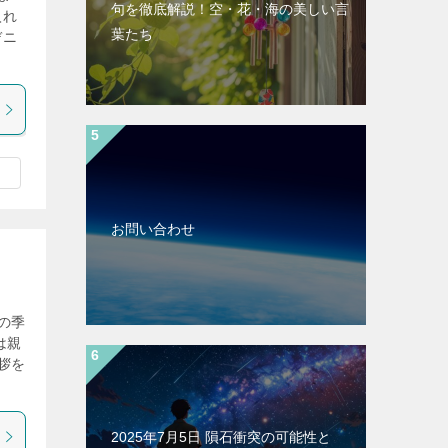
句を徹底解説！空・花・海の美しい言
入れ
葉たち
デニ
お問い合わせ
の季
は親
拶を
2025年7月5日 隕石衝突の可能性と