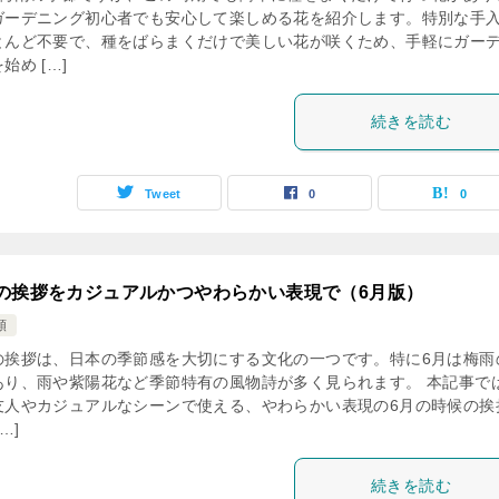
ガーデニング初心者でも安心して楽しめる花を紹介します。特別な手
とんど不要で、種をばらまくだけで美しい花が咲くため、手軽にガー
始め […]
続きを読む
Tweet
0
0
の挨拶をカジュアルかつやわらかい表現で（6月版）
類
の挨拶は、日本の季節感を大切にする文化の一つです。特に6月は梅雨
あり、雨や紫陽花など季節特有の風物詩が多く見られます。 本記事で
友人やカジュアルなシーンで使える、やわらかい表現の6月の時候の挨
…]
続きを読む