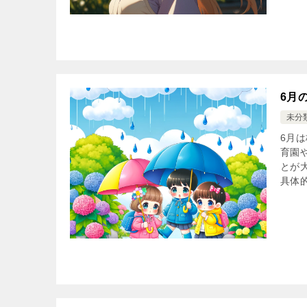
6月
未分
6月
育園
とが
具体的