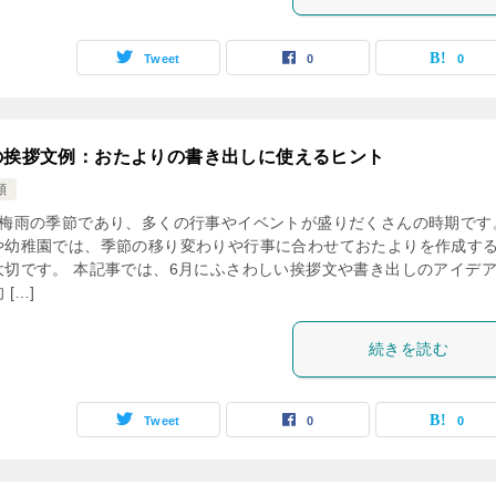
Tweet
0
0
の挨拶文例：おたよりの書き出しに使えるヒント
類
は梅雨の季節であり、多くの行事やイベントが盛りだくさんの時期です
や幼稚園では、季節の移り変わりや行事に合わせておたよりを作成す
大切です。 本記事では、6月にふさわしい挨拶文や書き出しのアイデ
 […]
続きを読む
Tweet
0
0