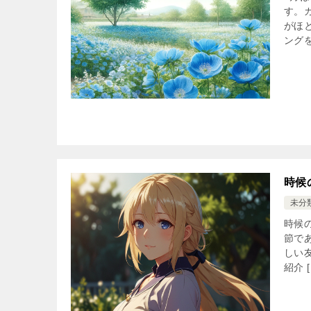
す。
がほ
ングを
時候
未分
時候
節で
しい
紹介 [