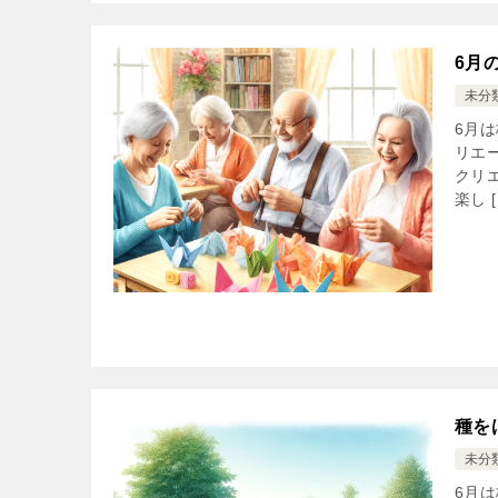
6月
未分
6月
リエ
クリ
楽し [
種を
未分
6月